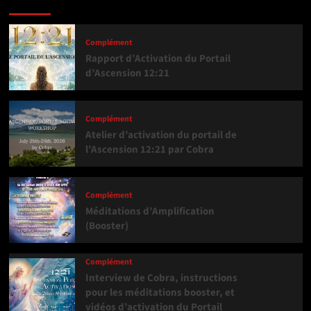
Complément
Rapport d’Activation du Portail
d’Ascension 12:21
Complément
Atelier d’activation du portail de
l’Ascension 12:21 par Cobra
Complément
Méditations d’Amplification
(Booster)
Complément
Interview de Cobra, instructions
pour les méditations booster, et
vidéos d’activation du Portail