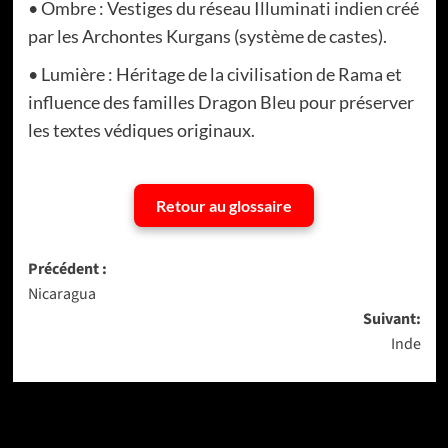
• Ombre : Vestiges du réseau Illuminati indien créé
par les Archontes Kurgans (système de castes).
• Lumière : Héritage de la civilisation de Rama et
influence des familles Dragon Bleu pour préserver
les textes védiques originaux.
Retour au glossaire
Navigation
Précédent :
Nicaragua
d’article
Suivant:
Inde
Dernière version
Populaires
Tendance