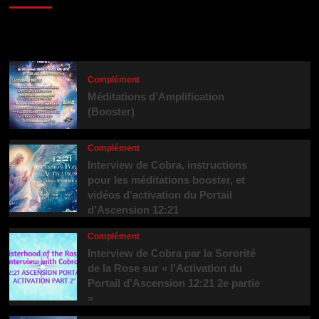
Tendance
Complément
Méditations d’Amplification
(Booster)
Complément
Interview de Cobra, instructions
pour les méditations booster, et
vidéos d’activation du Portail
d’Ascension 12:21
Complément
Interview de Cobra par la Sororité
de la Rose sur « l’Activation du
Portail d’Ascension 12:21 2e partie
»