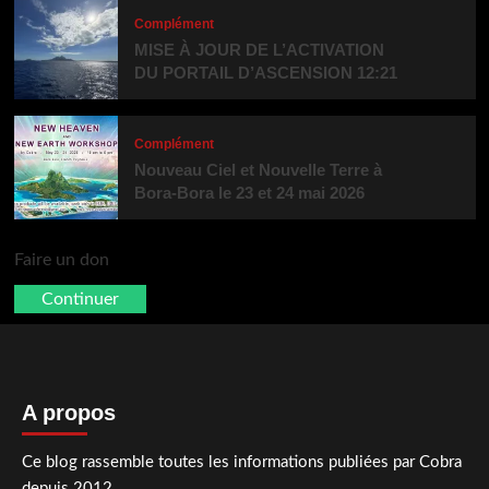
Complément
MISE À JOUR DE L’ACTIVATION
DU PORTAIL D’ASCENSION 12:21
Complément
Nouveau Ciel et Nouvelle Terre à
Bora-Bora le 23 et 24 mai 2026
Faire un don
Continuer
A propos
Ce blog rassemble toutes les informations publiées par Cobra
depuis 2012.