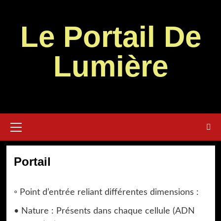
Aller
au
Le Portail De
contenu
Lumière
Menu
principal
Portail
◦ Point d’entrée reliant différentes dimensions :
• Nature : Présents dans chaque cellule (ADN