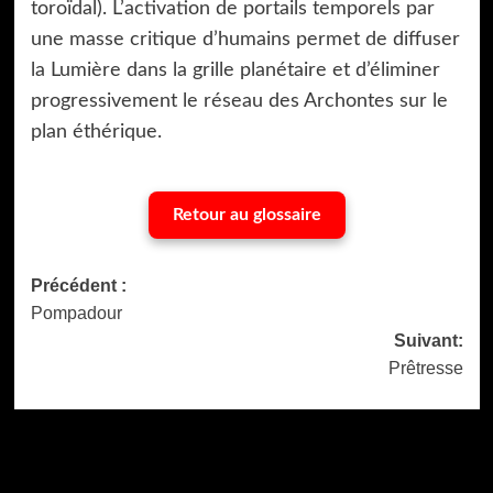
toroïdal). L’activation de portails temporels par
une masse critique d’humains permet de diffuser
la Lumière dans la grille planétaire et d’éliminer
progressivement le réseau des Archontes sur le
plan éthérique.
Retour au glossaire
Navigation
Précédent :
Pompadour
d’article
Suivant:
Prêtresse
Dernière version
Populaires