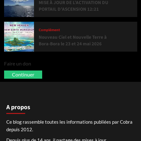
MISE À JOUR DE L’ACTIVATION DU
PORTAIL D’ASCENSION 12:21
Complément
Nouveau Ciel et Nouvelle Terre à
Bora-Bora le 23 et 24 mai 2026
Faire un don
Continuer
A propos
Ce blog rassemble toutes les informations publiées par Cobra
depuis 2012.
Depuis plus de 14 ans, il partage des mises à jour