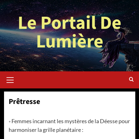
Aller
au
Le Portail De
contenu
Lumière
Menu
principal
Prêtresse
◦ Femmes incarnant les mystères de la Déesse pour
harmoniser la grille planétaire :