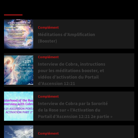
Dernière version
Populaires
Tendance
Complément
Méditations d’Amplification
(Booster)
Complément
Interview de Cobra, instructions
pour les méditations booster, et
vidéos d’activation du Portail
d’Ascension 12:21
Complément
Interview de Cobra par la Sororité
de la Rose sur « l’Activation du
Portail d’Ascension 12:21 2e partie »
Complément